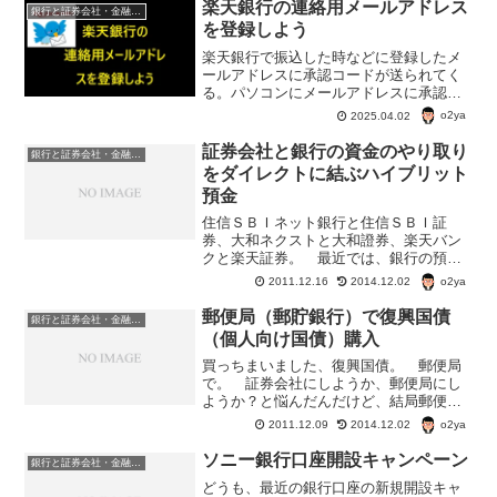
グ定期預金1年 0.300％ 、超金利トッピ
楽天銀行の連絡用メールアドレス
銀行と証券会社・金融商品
ン...
を登録しよう
楽天銀行で振込した時などに登録したメ
ールアドレスに承認コードが送られてく
る。パソコンにメールアドレスに承認コ
ードが送られてくると、コピー＆ペース
o2ya
2025.04.02
トで貼り付けるだけで済む。できれば、
複数のメールアドレスを登録しておいた
証券会社と銀行の資金のやり取り
銀行と証券会社・金融商品
方が良いと思う。
をダイレクトに結ぶハイブリット
預金
住信ＳＢＩネット銀行と住信ＳＢＩ証
券、大和ネクストと大和證券、楽天バン
クと楽天証券。 最近では、銀行の預金
と証券会社の購入費用をリンクさせてい
o2ya
2011.12.16
2014.12.02
るようなケースが目立つ。 住信ＳＢＩ
ネット銀行の場合、証券会社との資金の
郵便局（郵貯銀行）で復興国債
銀行と証券会社・金融商品
やり取りに使われているのが...
（個人向け国債）購入
買っちまいました、復興国債。 郵便局
で。 証券会社にしようか、郵便局にし
ようか？と悩んだんだけど、結局郵便
局。 郵便局で、国債購入のメリットは
o2ya
2011.12.09
2014.12.02
1、国債を担保に借り入れができる（保有
国債の80％、200万円まで） ので、い
ソニー銀行口座開設キャンペーン
銀行と証券会社・金融商品
ざ、どうしてもお金が...
どうも、最近の銀行口座の新規開設キャ