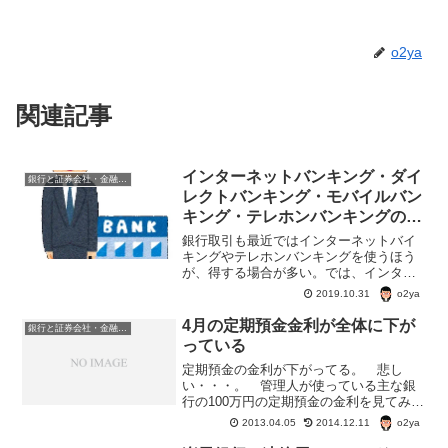
o2ya
関連記事
インターネットバンキング・ダイ
銀行と証券会社・金融商品
レクトバンキング・モバイルバン
キング・テレホンバンキングの違
い
銀行取引も最近ではインターネットバイ
キングやテレホンバンキングを使うほう
が、得する場合が多い。では、インター
ネットバンキング・オンラインバンキン
o2ya
2019.10.31
グ・ダイレクトバンキング・モバイルバ
ンキング・テレホンバンキング、違いは
4月の定期預金金利が全体に下が
銀行と証券会社・金融商品
いったい何？
っている
定期預金の金利が下がってる。 悲し
い・・・。 管理人が使っている主な銀
行の100万円の定期預金の金利を見てみる
と↓。住信ＳＢＩネット銀行→1年 100万
o2ya
2013.04.05
2014.12.11
円入金0.140 ％香川銀行→金利トッピン