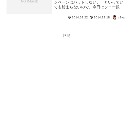
ンペーンはパットしない。 といってい
ても始まらないので、今日はソニー銀行
の口座開設キャンペーンのはなしを。
期限が迫ってるけど。 まだ間に合うか
o2ya
2014.03.22
2014.12.18
な？ ソニー銀行の口座開設キャンペー
ンは2つある。 T会員の...
PR