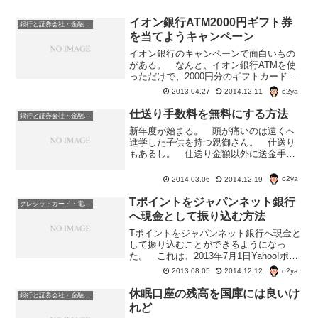
イオン銀行ATM2000円ギフト券
銀行と証券会社・金融商品
を当てようキャンペーン
イオン銀行のキャンペーンで面白いもの
がある。 なんと、イオン銀行ATMを使
っただけで、2000円分のギフトカードが
当たる。 では、早速、イオン銀行
o2ya
2013.04.27
2014.12.11
ATM・2000円ギフト券キャンペーンの内
容をご紹介。イオン銀行のATMを使っ
仕送り手数料を無料にする方法
銀行と証券会社・金融商品
て、2000円の...
新年度が始まる。 頭が痛いのは遠くへ
進学した子供を持つ親御さん。 仕送り
もあるし。 仕送り金額以外に送金手数
料がかかったりして。 銀行によって
は、この仕送りの送金手数料無料にする
o2ya
2014.03.06
2014.12.19
手立てがある。仕送り手数料を無料にす
る方法・他の銀行への振り込...
Tポイントをジャパンネット銀行
クレジットカード・電子マネー・pay・ポイント
へ現金として振り込む方法
Tポイントをジャパンネット銀行へ現金と
して振り込むことができるようになっ
た。 これは、2013年7月1日Yahoo!ポイ
ントがYahoo!Japan限定Tポイントに変わ
o2ya
2013.08.05
2014.12.12
ったため。 以前から、Yahoo!ポイント
をジャパンネット銀行へ現金とし...
休眠口座の残高を国庫には良いけ
銀行と証券会社・金融商品
れど