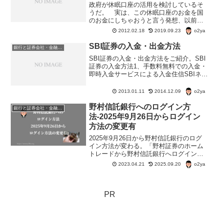
政府が休眠口座の活用を検討しているそ
うだ。 実は、この休眠口座のお金を国
のお金にしちゃおうと言う発想、以前か
らあるらしい。 何度か、検討されて、
o2ya
2012.02.18
2019.09.23
でも、銀行業界の反対で流れている。休
眠口座とは？ 長い間一度も取引が無
SBI証券の入金・出金方法
銀行と証券会社・金融商品
く、預金者と連絡がつかない...
SBI証券の入金・出金方法をご紹介。SBI
証券の入金方法1、手数料無料での入金・
即時入金サービスによる入金住信SBIネッ
ト銀行・楽天銀行・ジャパンネット銀
行・スルガ銀行・セブン銀行・三菱東京
o2ya
2013.01.11
2014.12.09
UFJ銀行・三井住友銀行・みずほ銀行・
ゆうちょ銀行...
野村信託銀行へのログイン方
銀行と証券会社・金融商品
法-2025年9月26日からログイン
方法の変更有
2025年9月26日から野村信託銀行のログ
イン方法が変わる。「野村証券のホーム
トレードから野村信託銀行へログインす
る」と「直接、野村信託銀行にログイン
o2ya
2023.04.21
2025.09.20
する」の2種類あったログイン方法が【野
村證券からのログイン】のみになる予
定。
PR