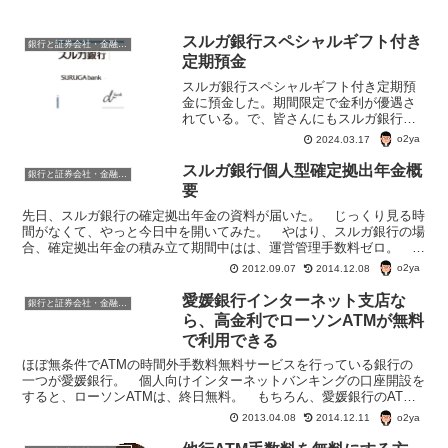
スルガ銀行スペシャルギフト付き
銀行と証券会社・金融商品
定期預金
スルガ銀行スペシャルギフト付き定期預
金に預金した。期間限定で金利が優遇さ
れている。で、皆さんにもスルガ銀行ス
ペシャルギフト付き定期預金をご紹介し
o2ya
2024.03.17
たい。
スルガ銀行個人型確定拠出年金概
銀行と証券会社・金融商品
要
先日、スルガ銀行の確定拠出年金の資料が届いた。 じっくり見る時
間がなくて、やっと今日中を開いてみた。 やはり、スルガ銀行の場
合、確定拠出年金の積み立て期間中はは、運営管理手数料ゼロ。 確
定拠出年金の対象となる投資信託の購入手数料はゼロのよう...
o2ya
2012.09.07
2014.12.08
愛媛銀行インターネット支店な
銀行と証券会社・金融商品
ら、高金利でローソンATMが無料
で利用できる
ほぼ無条件でATMの時間外手数料無料サービスを行っている銀行の
一つが愛媛銀行。 個人向けインターネットバンキングの口座開設を
すると、ローソンATMは、終日無料。 もちろん、愛媛銀行のATM
の時間外手数料は無料だ。 ローソンATMの場合は、早...
o2ya
2013.04.08
2014.12.11