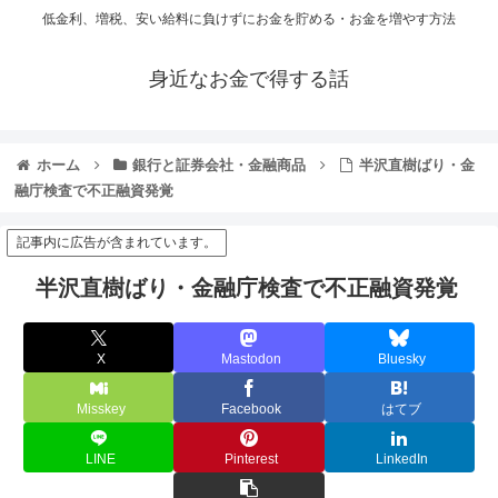
低金利、増税、安い給料に負けずにお金を貯める・お金を増やす方法
身近なお金で得する話
ホーム
銀行と証券会社・金融商品
半沢直樹ばり・金
融庁検査で不正融資発覚
記事内に広告が含まれています。
半沢直樹ばり・金融庁検査で不正融資発覚
X
Mastodon
Bluesky
Misskey
Facebook
はてブ
LINE
Pinterest
LinkedIn