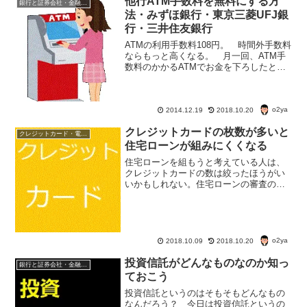
他行ATM手数料を無料にする方
銀行と証券会社・金融商品
法・みずほ銀行・東京三菱UFJ銀
行・三井住友銀行
ATMの利用手数料108円。 時間外手数料
ならもっと高くなる。 月一回、ATM手
数料のかかるATMでお金を下ろしたとす
ると、1296円の手数料がかる計算だ。
大手銀行で500万円を預けた場合の一年定
期の定期預金利子が0.025％。 1年間
o2ya
の...
2014.12.19
2018.10.20
クレジットカードの枚数が多いと
クレジットカード・電子マネー・pay・ポイント
住宅ローンが組みにくくなる
住宅ローンを組もうと考えている人は、
クレジットカードの数は絞ったほうがい
いかもしれない。住宅ローンの審査の基
準は、年収・勤続年数・返済割合などと
いわれる。でも、クレジットカードの保
有枚数によっても住宅ローンの審査に影
響があるらしい。
o2ya
2018.10.09
2018.10.20
投資信託がどんなものなのか知っ
銀行と証券会社・金融商品
ておこう
投資信託というのはそもそもどんなもの
なんだろう？ 今日は投資信託というの