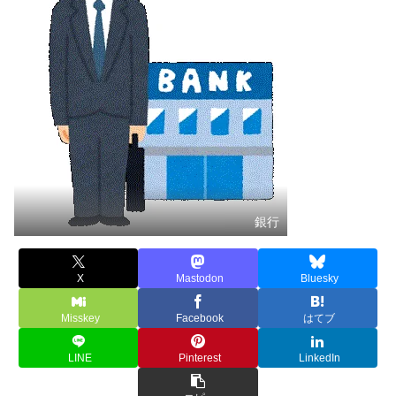
銀行
X
Mastodon
Bluesky
Misskey
Facebook
はてブ
LINE
Pinterest
LinkedIn