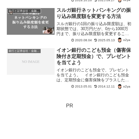
2018.10.26
2025.09.27
だが、この手続き結構大変な様子。間違
えて振り込んだお金は戻ってこない場合
スルガ銀行ネットバンキングの振
銀行と証券会社・金融商品
もあるらしい。
り込み限度額を変更する方法
スルガ銀行の1回の振り込み限度額は、初
期状態では、30万円だが、0から1000万
円まで、振り込み限度額を変更すること
ができる。ちなみに、1日の振り込み限度
o2ya
2020.08.04
2025.05.13
額も同額。スルガ銀行は条件次第では10
回まで振込手数料が無料になるのでうま
イオン銀行のこども預金（傷害保
銀行と証券会社・金融商品
く使おう。
険付き定期預金）で、プレゼント
を当てよう
イオン銀行のこども預金で、プレゼント
を当てよう。 イオン銀行のこども預金
は、定期預金に傷害保険をプラスしたも
の。こども預金の概要預け入れ条件：15
o2ya
2013.05.01
2014.12.11
歳未満で保護者の同意がある。預金の種
類 ：スーパー定期預入れ期間： 1 年 単
利型。預け入れ...
PR