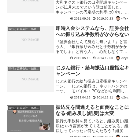
大和ネクスト銀行の口座開設キャンペー
ンが11月末までという話は前回した。
キャンペーンの円定期の利率は0.4％、預
け入れ限度額は10万円以上。 ほかのネ
o2ya
2011.09.01
2019.09.23
ットバンクより、高く設定されてい
る。 大和證券の系列ということで、不
即時入金システムなら、証券会社
銀行と証券会社・金融商品
安に思う必要はない。...
への振り込み手数料がかからない
『証券会社なんて身近に無いよ！』と言
う人、『銀行振り込みだと手数料がかか
るでしょ』と言う人。 心配しなくてい
いよ。 証券会社には、即時入金という
o2ya
2012.05.13
2014.12.06
入金システムがある。証券会社の即時入
金システムとは？・インターネットを通
じぶん銀行・給与振込口座指定キ
銀行と証券会社・金融商品
じて銀行から証券会社にタ...
ャンペーン
じぶん銀行の給与振込口座指定キャンペ
ーン。 じぶん銀行は、ネットバンクの
一つ。 モバイル・PCなどから利用しや
すい銀行の一つだ。 この、じぶん銀行
o2ya
2013.04.19
2014.12.11
でも給与振込口座キャンペーン「給与振
込 ｄｅ ハッピー★キャンペーン」を
振込先を間違えると面倒なことに
銀行と証券会社・金融商品
行っている。じぶん銀行...
なる-組み戻し(組戻)は大変
銀行の手数料を見ていると、組み戻し(組
戻)という言葉が出てくることがある。組
戻しっていったい何なんだろう？組戻
は、振込先を間違えた時の手続きのこと
o2ya