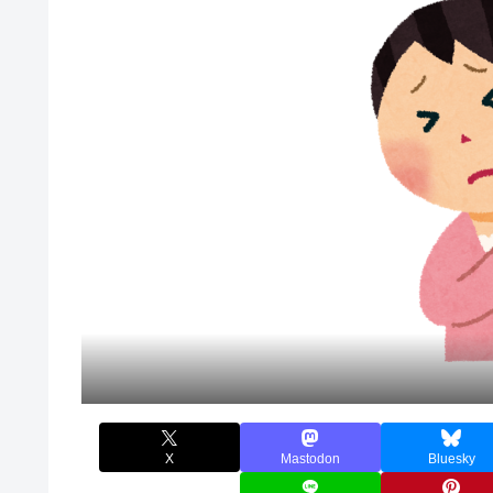
X
Mastodon
Bluesky