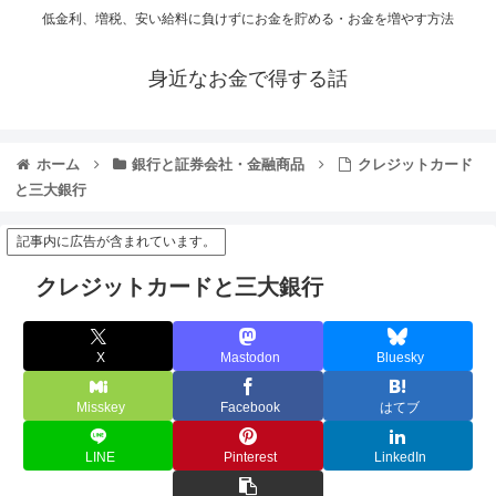
低金利、増税、安い給料に負けずにお金を貯める・お金を増やす方法
身近なお金で得する話
ホーム
銀行と証券会社・金融商品
クレジットカード
と三大銀行
記事内に広告が含まれています。
クレジットカードと三大銀行
X
Mastodon
Bluesky
Misskey
Facebook
はてブ
LINE
Pinterest
LinkedIn