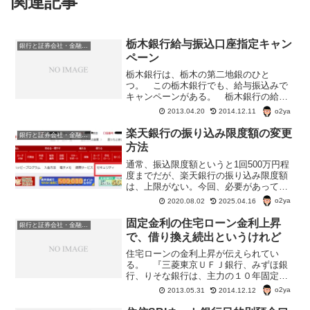
関連記事
栃木銀行給与振込口座指定キャン
銀行と証券会社・金融商品
ペーン
栃木銀行は、栃木の第二地銀のひと
つ。 この栃木銀行でも、給与振込みで
キャンペーンがある。 栃木銀行の給与
振込口座指定キャンペーンは、条件を満
o2ya
2013.04.20
2014.12.11
たせば、JCB・ニコスギフトカード2000
円分がもれなくプレゼントされる。栃木
楽天銀行の振り込み限度額の変更
銀行と証券会社・金融商品
銀行給与振込口座指定キ...
方法
通常、振込限度額というと1回500万円程
度までだが、楽天銀行の振り込み限度額
は、上限がない。今回、必要があって、
500万円を超える振り込みをする必要があ
o2ya
2020.08.02
2025.04.16
り、同じ口座に２回に分けて振り込むの
も何だし、楽天銀行を使って振り込みを
固定金利の住宅ローン金利上昇
銀行と証券会社・金融商品
することにした。
で、借り換え続出というけれど
住宅ローンの金利上昇が伝えられてい
る。 『三菱東京ＵＦＪ銀行、みずほ銀
行、りそな銀行は、主力の１０年固定の
最優遇金利を５月より０．２％引き上
o2ya
2013.05.31
2014.12.12
げ、年１．６％になる見込み。 三井住
友銀行も同程度の引き上げを検討中。過