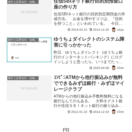
住信SBIネット銀行目的別預金口
銀行と証券会社・金融商品
去最低を更新した昨年１２月（...
座の作り方
住信SBIネット銀行の目的別定期預金の作
成方法。 お金を増やすコツは、『目的
を持つこと』といわれている。 今日
は、目的別に預金口座が作れる住信SBIネ
o2ya
2014.04.15
2014.12.20
ット銀行の目的別預金口座の作り方。
住信SBIネット銀行の目的別預金口座な
ゆうちょダイレクトのシステム障
銀行と証券会社・金融商品
ら、普通預金だけ...
害に引っかかった
昨日、ゆうちょダイレクト（ゆうちょ銀
行のインターネットバンキング）にログ
インしようと思ったら、いつまでたって
もパスワードの入力画面に移れず。何だ
o2ya
2025.04.08
ったの？と思っていたら、ゆうちょダイ
レクトで、システム障害が起こっていた
ｺﾝﾋﾞﾆATMから他行振込みが無料
銀行と証券会社・金融商品
らしい。現在は復旧してる様子。
でできるみずほ銀行・みずほマイ
レージクラブ
ATMからの他行振込み手数料無料になる
銀行なんてのもある。 大和ネクスト銀
行や住信ＳＢＩネット銀行の振り込み手
数料無料特典は、インターネットバンキ
o2ya
2012.01.10
2014.12.03
ングからの振込みが条件。 世の中には
『インターネットバンキングでの振り込
みは不安』って人もたく...
PR