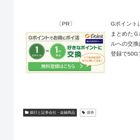
〔PR〕
Gポイント
まとめたＧ
ルへの交換
登録で50
銀行と証券会社・金融商品
債券