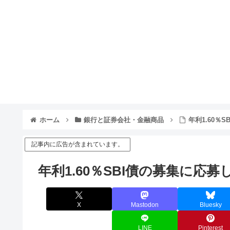
ホーム
銀行と証券会社・金融商品
年利1.60％
記事内に広告が含まれています。
年利1.60％SBI債の募集に応募
X
Mastodon
Bluesky
LINE
Pinterest