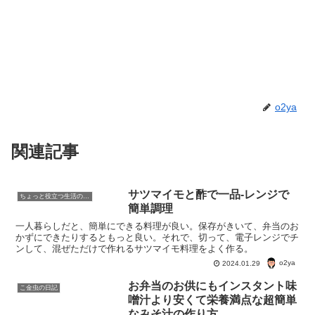
o2ya
関連記事
サツマイモと酢で一品-レンジで
ちょっと役立つ生活の知恵
簡単調理
一人暮らしだと、簡単にできる料理が良い。保存がきいて、弁当のお
かずにできたりするともっと良い。それで、切って、電子レンジでチ
ンして、混ぜただけで作れるサツマイモ料理をよく作る。
o2ya
2024.01.29
お弁当のお供にもインスタント味
こ金虫の日記
噌汁より安くて栄養満点な超簡単
なみそ汁の作り方