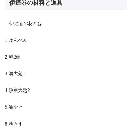
伊達巻の材料と道具
伊達巻の材料は
1.はんぺん
2.卵2個
3.酒大匙1
4.砂糖大匙2
5.油少々
6.巻きす