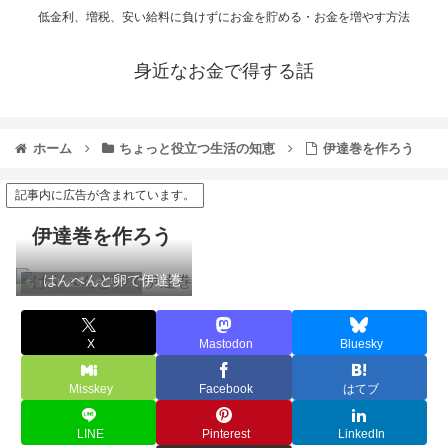
低金利、増税、安い給料に負けずにお金を貯める・お金を増やす方法
身近なお金で得する話
ホーム
ちょっと役立つ生活の知恵
伊達巻を作ろう
記事内に広告が含まれています。
伊達巻を作ろう
はんぺんと卵で伊達巻
ちょっと役立つ生活の知恵
X
Mastodon
Bluesky
Misskey
Facebook
はてブ
LINE
Pinterest
LinkedIn