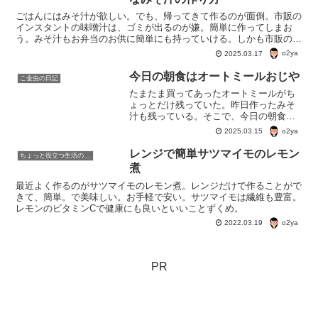
ごはんにはみそ汁が欲しい。でも、帰ってきて作るのが面倒。市販の
インスタントの味噌汁は、ゴミが出るのが嫌。簡単に作ってしまお
う。みそ汁もお弁当のお供に簡単にも持っていける。しかも市販のイ
ンスタントの味噌汁より、お金はかからず、具沢山で栄養満点。
o2ya
2025.03.17
今日の朝食はオートミールおじや
こ金虫の日記
たまたま買ってあったオートミールがち
ょっとだけ残っていた。昨日作ったみそ
汁も残っている。そこで、今日の朝食は
「オートミールおじや」にしてみた。
o2ya
2025.03.15
レンジで簡単サツマイモのレモン
ちょっと役立つ生活の知恵
煮
最近よく作るのがサツマイモのレモン煮。レンジだけで作ることがで
きて、簡単。で美味しい。お手軽で安い。サツマイモは繊維も豊富。
レモンのビタミンCで健康にも良いといいことずくめ。
o2ya
2022.03.19
PR