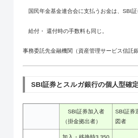
国民年金基金連合会に支払うお金は、SBI証
給付・ 還付時の手数料も同じ。
事務委託先金融機関（資産管理サービス信託
SBI証券とスルガ銀行の個人型確
SBI証券加入者
SBI証
（掛金拠出者）
図者
加入・移換時3,350