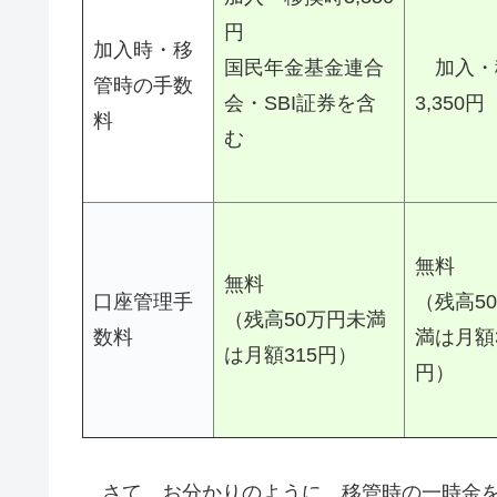
円
加入時・移
国民年金基金連合
加入・
管時の手数
会・SBI証券を含
3,350円
料
む
無料
無料
口座管理手
（残高5
（残高50万円未満
数料
満は月額3
は月額315円）
円）
さて、お分かりのように、移管時の一時金を