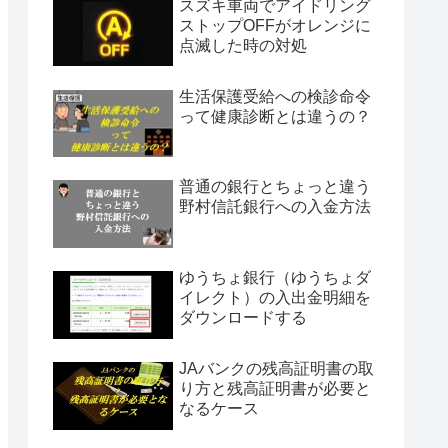
スズキ車両でアイドリング
ストップOFFがオレンジに
点滅した時の対処
生活保護受給への検診命令
って健康診断とは違うの？
普通の銀行とちょっと違う
野村信託銀行への入金方法
ゆうちょ銀行（ゆうちょダ
イレクト）の入出金明細を
ダウンロードする
JAバンクの残高証明書の取
り方と残高証明書が必要と
なるケース