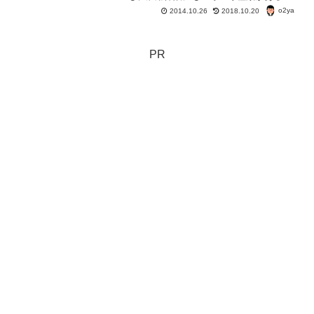
うよ･･･。 失業したときだけでなく、在
o2ya
2014.10.26
2018.10.20
職中から利用できる雇用保険の制度もあ
る。 今日は、雇用保険の種類をご紹
介。
PR