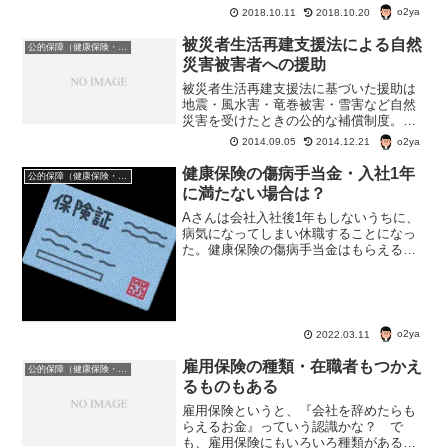
万円以上の老齢年金を受け取っている人
o2ya
2018.10.11
2018.10.20
は、「扶養親族等申告書」を返送しない
と、高い税金を払うことになる。
被災者生活再建支援法による自然
公的保障（健康保険・年金・雇用保険・生活保護・災害時の補償）
災害被害者への援助
被災者生活再建支援法に基づいた援助は
地震・風水害・竜巻被害・雪害など自然
災害を受けたときの公的な補償制度。
前にも記事にしたことがあったが、最近
o2ya
2014.09.05
2014.12.21
水害が多いしね。 もう一度、おさらい
してみよう。被災者生活再建支援法に基
健康保険の傷病手当金・入社1年
公的保障（健康保険・年金・雇用保険・生活保護・災害時の補償）
づいた援助の金額・自然災...
に満たない場合は？
Aさんは会社入社後1年もしないうちに、
病気になってしまい休職することになっ
た。健康保険の傷病手当金はもらえるの
か？このまま退職したらどうなる？
o2ya
2022.03.11
雇用保険の種類・在職者もつかえ
公的保障（健康保険・年金・雇用保険・生活保護・災害時の補償）
るものもある
雇用保険というと、『会社を辞めたらも
らえるお金』っていう認識かな？ で
も、雇用保険にもいろいろ種類があるよ