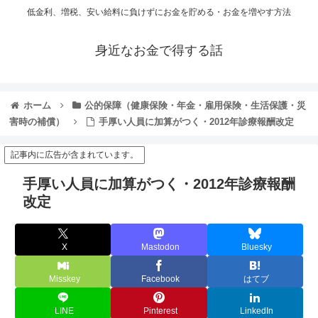
低金利、増税、安い給料に負けずにお金を貯める・お金を増やす方法
身近なお金で得する話
ホーム
公的保障（健康保険・年金・雇用保険・生活保護・災
害時の補償）
手厚い人員に加算がつく・2012年診療報酬改定
記事内に広告が含まれています。
手厚い人員に加算がつく・2012年診療報酬
改定
X
Mastodon
Bluesky
Misskey
Facebook
はてブ
LINE
Pinterest
LinkedIn