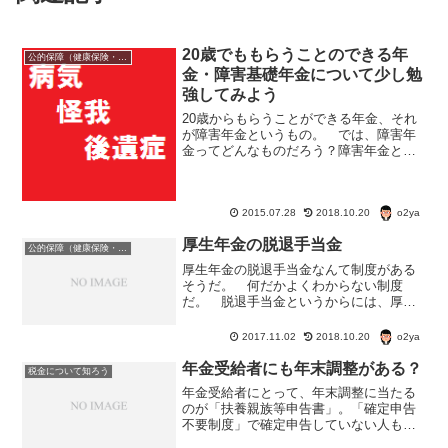
20歳でももらうことのできる年
公的保障（健康保険・年金・雇用保険・生活保護・災害時の補償）
金・障害基礎年金について少し勉
強してみよう
20歳からもらうことができる年金、それ
が障害年金というもの。 では、障害年
金ってどんなものだろう？障害年金と
は？ 国民年金法、厚生年金保険法等に
基づき、疾病又は負傷（傷病）によっ
て、一定程度の障害の状態になった者に
o2ya
対して支給される公的年金の...
2015.07.28
2018.10.20
厚生年金の脱退手当金
公的保障（健康保険・年金・雇用保険・生活保護・災害時の補償）
厚生年金の脱退手当金なんて制度がある
そうだ。 何だかよくわからない制度
だ。 脱退手当金というからには、厚生
年金から抜けて、掛け金を一度に支払っ
てもらうってことだと思うけど。 国民
o2ya
2017.11.02
2018.10.20
年金になるしろ、再就職で厚生年金にな
るにしろ、掛け金は老齢年金...
年金受給者にも年末調整がある？
税金について知ろう
年金受給者にとって、年末調整に当たる
のが「扶養親族等申告書」。「確定申告
不要制度」で確定申告していない人も、
65歳未満で108万円以上、65歳以上で158