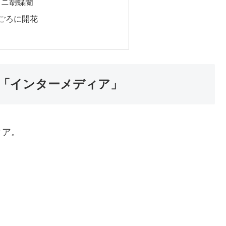
ミニ胡蝶蘭
ごろに開花
「インターメディア」
ィア。
。