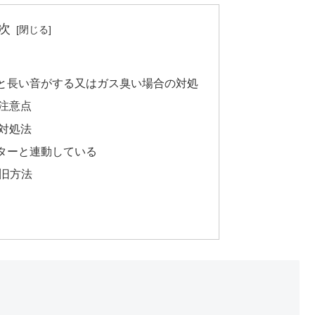
次
と長い音がする又はガス臭い場合の対処
注意点
対処法
ターと連動している
復旧方法