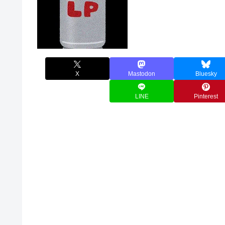
X
Mastodon
Bluesky
LINE
Pinterest