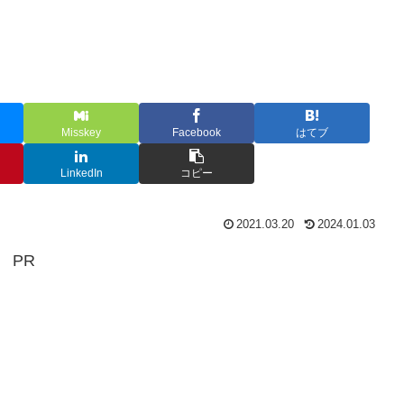
Misskey
Facebook
はてブ
LinkedIn
コピー
2021.03.20
2024.01.03
PR