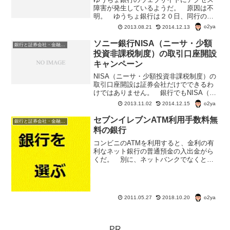
障害が発生しているようだ。 原因は不
明。 ゆうちょ銀行は２０日、同行のウ
ェブサイトが午前１１時ごろから表示さ
o2ya
2013.08.21
2014.12.13
れないトラブルが発生していると発表し
た。? ゆうちょ銀行のアクセス障害の内
ソニー銀行NISA（ニーサ・少額
銀行と証券会社・金融商品
容1、ウェブサイトが表...
投資非課税制度）の取引口座開設
キャンペーン
NISA（ニーサ・少額投資非課税制度）の
取引口座開設は証券会社だけでできるわ
けではありません。 銀行でもNISA（ニ
ーサ・少額投資非課税制度）の取引口座
o2ya
2013.11.02
2014.12.15
開設はできる場合が多い。 ただし、銀
行の場合、証券会社と比べて、NISA（ニ
セブンイレブンATM利用手数料無
銀行と証券会社・金融商品
ーサ・少額投...
料の銀行
コンビニのATMを利用すると、金利の有
利なネット銀行の普通預金の入出金がら
くだ。 別に、ネットバンクでなくと
も、手数料無料でコンビニから入出金で
きる金融機関はたくさんある。 下手
に、取引時間を越えて銀行で引き出しの
手数料を取られるより、近所...
o2ya
2011.05.27
2018.10.20
PR