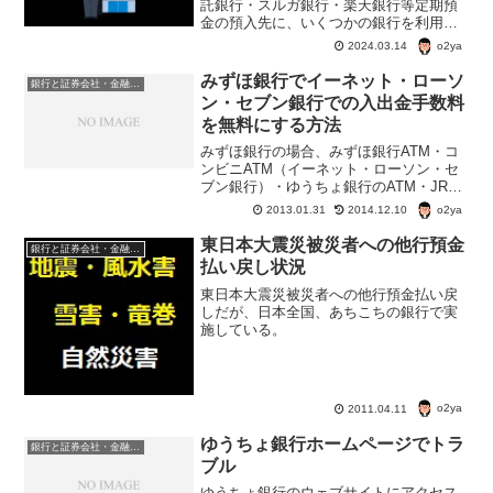
託銀行・スルガ銀行・楽天銀行等定期預
金の預入先に、いくつかの銀行を利用し
ている。で、大和ネクスト銀行・野村信
o2ya
2024.03.14
託銀行・スルガ銀行・楽天銀行の定期預
金金利が今どのくらいか？
みずほ銀行でイーネット・ローソ
銀行と証券会社・金融商品
ン・セブン銀行での入出金手数料
を無料にする方法
みずほ銀行の場合、みずほ銀行ATM・コ
ンビニATM（イーネット・ローソン・セ
ブン銀行）・ゆうちょ銀行のATM・JR東
日本ATM「VIEW ALTTE」(ビューアルッ
o2ya
2013.01.31
2014.12.10
テ)・イオン銀行ATM・ステーション
ATM「Patsat」・スルガ銀行ATM...
東日本大震災被災者への他行預金
銀行と証券会社・金融商品
払い戻し状況
東日本大震災被災者への他行預金払い戻
しだが、日本全国、あちこちの銀行で実
施している。
o2ya
2011.04.11
ゆうちょ銀行ホームページでトラ
銀行と証券会社・金融商品
ブル
ゆうちょ銀行のウェブサイトにアクセス