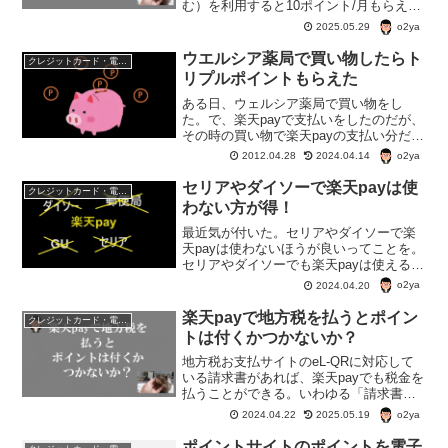
む）を利用すると10ポイント/月もらえる
「ゆうちょPayポイントプログラム」を
o2ya
2025.05.29
目当てに、ゆうちょPayアプリをダウン
ロードしてインストールしてみた。
ウエルシア薬局で買い物したらト
クレジットカード・電子マネー・pay・ポイント
リプルポイントもらえた
ある日、ウェルシア薬局で買い物をし
た。で、楽天payで支払いをしたのだが、
その時の買い物で楽天payの支払い分だけ
でなくほかのポイントサービスのポイン
o2ya
2012.04.28
2024.04.14
トも付いた。計３種類のポイントget。
セリアやダイソーで楽天payは使
クレジットカード・電子マネー・pay・ポイント
わない方が得！
最近気が付いた。セリアやダイソーで楽
天payは使わないほうが良いってことを。
セリアやダイソーでも楽天payは使える。
でも楽天payを使うことができても、楽天
o2ya
2024.04.20
payを使うメリットが無い。
楽天payで地方税を払うとポイン
クレジットカード・電子マネー・pay・ポイント
トは付くかつかないか？
地方税お支払サイトのeL-QRに対応して
いる請求書があれば、楽天payでも税金を
払うことができる。いわゆる「請求書払
い」というやつ。本来、税金の払い込み
o2ya
2024.04.22
2025.05.19
ではポイントがつかないが、期間限定の
ポイントを含めて、ポイントを利用でき
ポイントサイトのポイントを電子