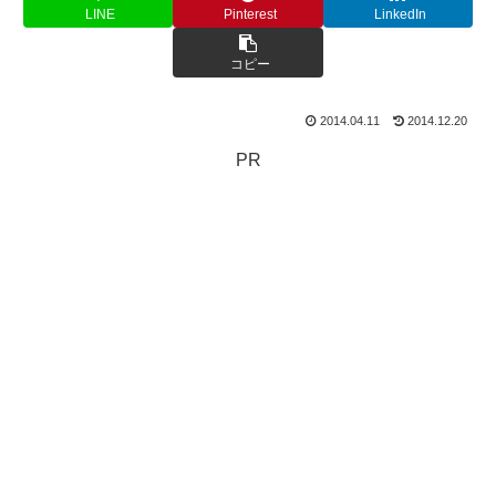
LINE
Pinterest
LinkedIn
コピー
2014.04.11
2014.12.20
PR