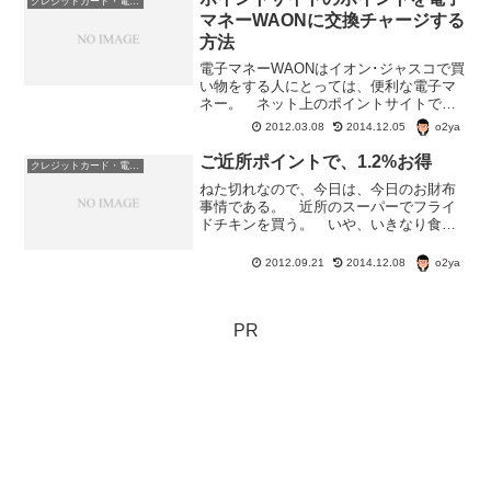
クレジットカード・電子マネー・pay・ポイント
る。
マネーWAONに交換チャージする
方法
電子マネーWAONはイオン･ジャスコで買
い物をする人にとっては、便利な電子マ
ネー。 ネット上のポイントサイトで
も、WAONポイントにポイントを交換で
o2ya
2012.03.08
2014.12.05
きるところがたくさんある。 WAONポ
イントを一般の店舗で使うためには、電
ご近所ポイントで、1.2%お得
クレジットカード・電子マネー・pay・ポイント
子マネーWAONに...
ねた切れなので、今日は、今日のお財布
事情である。 近所のスーパーでフライ
ドチキンを買う。 いや、いきなり食べ
たくなったので。 遅い時間に買い物に
出かけたので、定価の半額250円であ
o2ya
2012.09.21
2014.12.08
る。 レジでは、そのスーパーのポイン
トカードを出す。 200...
PR