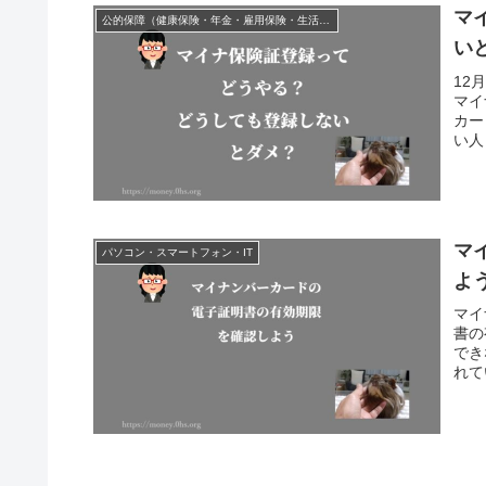
マ
公的保障（健康保険・年金・雇用保険・生活保護・災害時の補償）
い
12
マイ
カー
い人
マ
パソコン・スマートフォン・IT
よ
マイ
書の
でき
れて