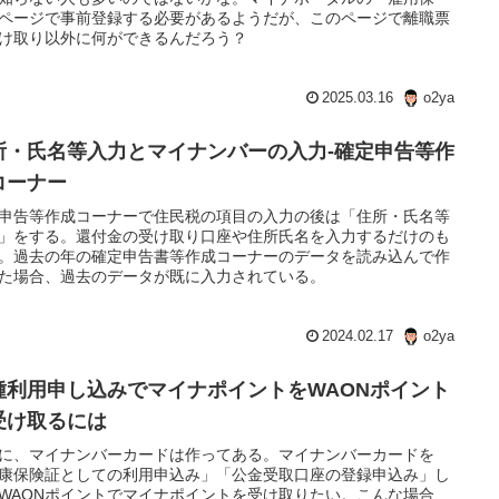
ページで事前登録する必要があるようだが、このページで離職票
け取り以外に何ができるんだろう？
2025.03.16
o2ya
所・氏名等入力とマイナンバーの入力-確定申告等作
コーナー
申告等作成コーナーで住民税の項目の入力の後は「住所・氏名等
」をする。還付金の受け取り口座や住所氏名を入力するだけのも
。過去の年の確定申告書等作成コーナーのデータを読み込んで作
た場合、過去のデータが既に入力されている。
2024.02.17
o2ya
種利用申し込みでマイナポイントをWAONポイント
受け取るには
に、マイナンバーカードは作ってある。マイナンバーカードを
康保険証としての利用申込み」「公金受取口座の登録申込み」し
WAONポイントでマイナポイントを受け取りたい。こんな場合、