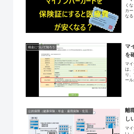
くな
カー
なる
マ
税金について知ろう
を
マイ
は、
り、
ール
離
公的保障（健康保険・年金・雇用保険・生活保護・災害時の補償）
し
マイ
い。