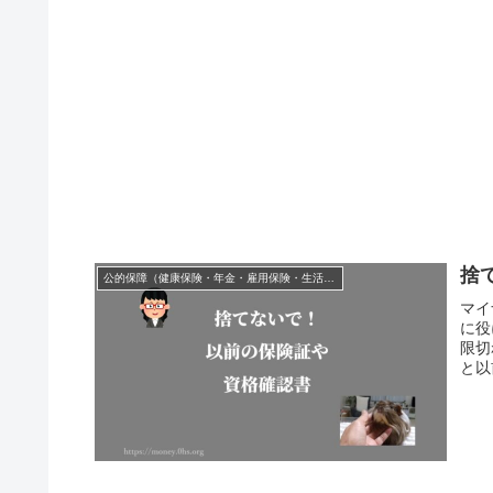
捨
公的保障（健康保険・年金・雇用保険・生活保護・災害時の補償）
マイ
に役
限切
と以