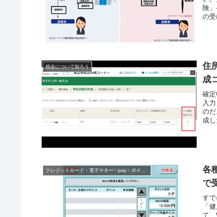
険」
の受
住
税金について知ろう
成
確定
入力
のだ
成し
各
クレジットカード・電子マネー・pay・ポイント
で
すで
「健
て、