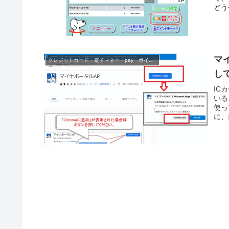
どう
マ
クレジットカード・電子マネー・pay・ポイント
し
IC
いる
使っ
に、