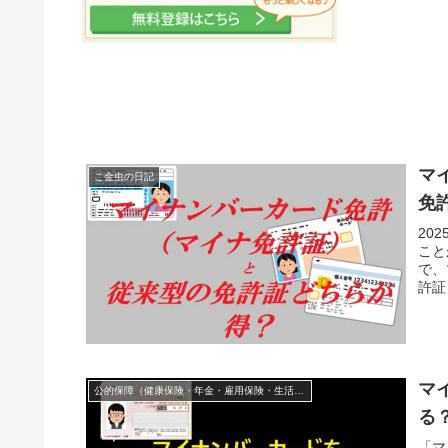
マ
こ金虫の日記
免
20
こと
で、
許証
マ
公的保障（健康保険・年金・雇用保険・生活保護・災害時の補償）
る
「マ