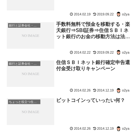
2014.02.19
2019.09.22
o2ya
手数料無料で預金を移動する・楽
銀行と証券会社・金融商品
天銀行⇒SBI証券⇒住信ＳＢＩネ
ット銀行のお金の移動方法は法人
名義では使えません
2014.02.22
2019.09.22
o2ya
住信ＳＢＩネット銀行確定申告還
銀行と証券会社・金融商品
付金受け取りキャンペーン
2014.02.26
2014.12.19
o2ya
ビットコインっていったい何？
ちょっと役立つ生活の知恵
2014.02.26
2014.12.19
o2ya