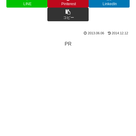
LINE
Pinterest
LinkedIn
コピー
2013.06.06
2014.12.12
PR