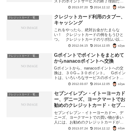
スドのポイントサービスの終了理由だ
が。 ミスドのポイントサービスの終了
o2ya
2013.07.20
2014.12.12
理由は『有効期限が1年で、ポイントをた
められない使えないという意見が多かっ
クレジットカード利用のタブー、
クレジットカード・電子マネー・pay・ポイント
たから』ということらし...
キャッシング
これをやったら、絶対お金がたまらな
い！ クレジットカードの例をもうひと
つ。 クレジットカードのリボ払い以外
にやっちゃいけないのは、クレジットカ
o2ya
2012.04.15
2014.12.05
ードのキャッシング！クレジットカード
のキャッシングの利息は？ キャッシン
Gポイントでポイントをまとめて
クレジットカード・電子マネー・pay・ポイント
グの年率金利は、カード会社...
からnanacoポイントへ交換
Gポイントから、nanacoポイントへの交
換は、３０G→３０ポイント。 Gポイン
トは、いろいろなサービスのポイントを
集めることのできる『ポイントおまとめ
o2ya
2012.03.07
2014.12.05
サイト』だ。 セシールポイントとか
ね。 Gポイントそのものでも、ポイン
セブンイレブン・イトーヨーカド
クレジットカード・電子マネー・pay・ポイント
トをもらえるコンテ...
ー、デニーズ、ヨークマートでお
勧めのクレジットカード・セブン
カードプラス。
セブンイレブン・イトーヨーカドー、デ
ニーズ、ヨークマートでの買い物が多い
人には、お勧めのクレジットカードが、
セブンカードプラス。 セブンイレブ
o2ya
2013.07.24
2014.12.12
ン・イトーヨーカドー、デニーズ、ヨー