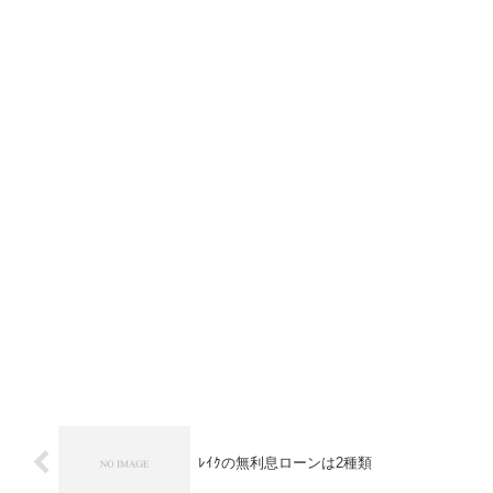
ﾚｲｸの無利息ローンは2種類