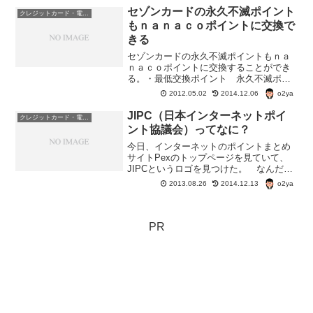
クマートだけで使えるわけでなく、
セゾンカードの永久不滅ポイント
クレジットカード・電子マネー・pay・ポイント
JCB,Visaの加盟店でもポ...
もｎａｎａｃｏポイントに交換で
きる
セゾンカードの永久不滅ポイントもｎａ
ｎａｃｏポイントに交換することができ
る。・最低交換ポイント 永久不滅ポイ
ント200ポイント・交換レート 永久不滅
o2ya
2012.05.02
2014.12.06
ポイント200ポイント→ｎａｎａｃｏポイ
ント920ポイント永久不滅ポイント→ｎａ
JIPC（日本インターネットポイ
クレジットカード・電子マネー・pay・ポイント
ｎａｃｏポイ...
ント協議会）ってなに？
今日、インターネットのポイントまとめ
サイトPexのトップページを見ていて、
JIPCというロゴを見つけた。 なんだ
ろ？ JIPCは日本インターネットポイン
o2ya
2013.08.26
2014.12.13
ト協議会のことだそうで。JIPC（日本イ
ンターネットポイント協議会）参加ルー
ル1、誠心誠...
PR