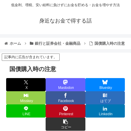
低金利、増税、安い給料に負けずにお金を貯める・お金を増やす方法
身近なお金で得する話
ホーム
銀行と証券会社・金融商品
国債購入時の注意
記事内に広告が含まれています。
国債購入時の注意
X
Mastodon
Bluesky
Misskey
Facebook
はてブ
LINE
Pinterest
LinkedIn
コピー