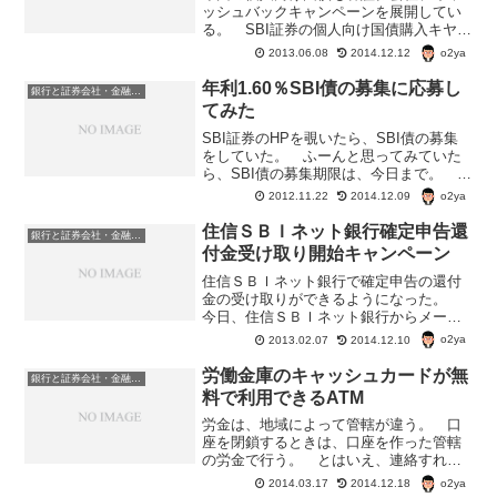
ッシュバックキャンペーンを展開してい
る。 SBI証券の個人向け国債購入キヤン
ペーンをご紹介。SBI証券個人向け国債購
o2ya
2013.06.08
2014.12.12
入キヤンペーンSBI証券募集期間
→2013/6/6（木）9:00～2013/6/25（...
年利1.60％SBI債の募集に応募し
銀行と証券会社・金融商品
てみた
SBI証券のHPを覗いたら、SBI債の募集
をしていた。 ふーんと思ってみていた
ら、SBI債の募集期限は、今日まで。 し
かも申し込みは、2012/11/20（火）12：
o2ya
2012.11.22
2014.12.09
00～2012/11/21（水）17：00まで。
SBI債、格付けはBBB...
住信ＳＢＩネット銀行確定申告還
銀行と証券会社・金融商品
付金受け取り開始キャンペーン
住信ＳＢＩネット銀行で確定申告の還付
金の受け取りができるようになった。
今日、住信ＳＢＩネット銀行からメール
が届いた。 メールの内容は以下のとお
o2ya
2013.02.07
2014.12.10
り。住信ＳＢＩネット銀行確定申告還付
金受け取りキャンペーン“2013年1月15日
労働金庫のキャッシュカードが無
銀行と証券会社・金融商品
（火）から確定申...
料で利用できるATM
労金は、地域によって管轄が違う。 口
座を閉鎖するときは、口座を作った管轄
の労金で行う。 とはいえ、連絡すれば
書類を郵送してくれるので、まあ、そん
o2ya
2014.03.17
2014.12.18
なに問題ではない。 管轄違いの労金ど