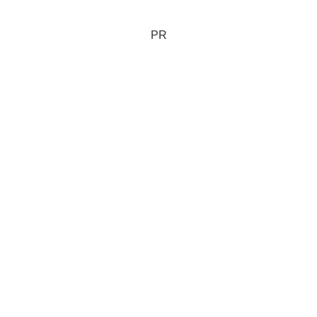
うしでは、定期預金の引継ぎなどはでき
ないが、管轄外の支店でも...
PR