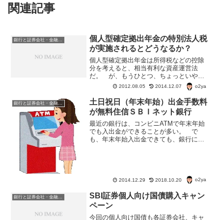
関連記事
個人型確定拠出年金の特別法人税
銀行と証券会社・金融商品
が実施されるとどうなるか？
個人型確定拠出年金は所得税などの控除
分を考えると、相当有利な資産運営法
だ。 が、もうひとつ、ちょっといやな
部分がある。 其れが、特別法人税（年
o2ya
2012.08.05
2014.12.07
1.173%）。 現在、この特別法人税は、
凍結されている。 と言うわけで、特別
土日祝日（年末年始）出金手数料
銀行と証券会社・金融商品
法人税はかからないこ...
が無料住信ＳＢＩネット銀行
最近の銀行は、コンビニATMで年末年始
でも入出金ができることが多い。 で
も、年末年始入出金できても、銀行によ
っては「手数料がかかる」ケースもあ
る。 年末年始に手数料無料でコンビニ
ATMを利用できる銀行の一つが住信ＳＢ
Ｉネット銀行。住信ＳＢＩ...
o2ya
2014.12.29
2018.10.20
SBI証券個人向け国債購入キャン
銀行と証券会社・金融商品
ペーン
今回の個人向け国債も各証券会社、キャ