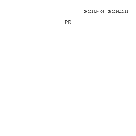
2013.04.06
2014.12.11
PR