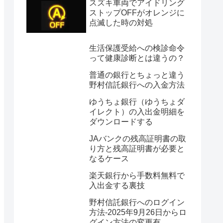
スズキ車両でアイドリング
ストップOFFがオレンジに
点滅した時の対処
生活保護受給への検診命令
って健康診断とは違うの？
普通の銀行とちょっと違う
野村信託銀行への入金方法
ゆうちょ銀行（ゆうちょダ
イレクト）の入出金明細を
ダウンロードする
JAバンクの残高証明書の取
り方と残高証明書が必要と
なるケース
楽天銀行から手数料無料で
入出金する裏技
野村信託銀行へのログイン
方法-2025年9月26日からロ
グイン方法の変更有