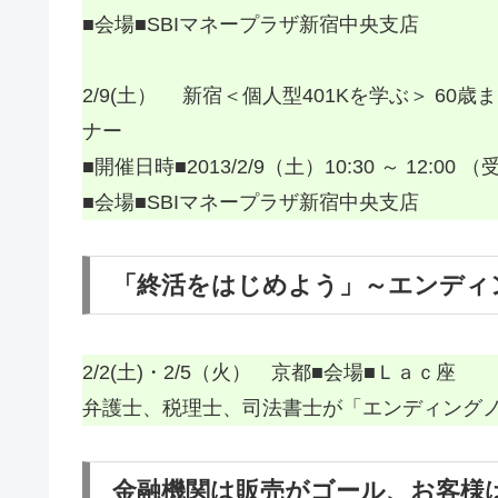
■会場■SBIマネープラザ新宿中央支店
2/9(土） 新宿＜個人型401Kを学ぶ＞ 60
ナー
■開催日時■2013/2/9（土）10:30 ～ 12:00 （受
■会場■SBIマネープラザ新宿中央支店
「終活をはじめよう」～エンディ
2/2(土)・2/5（火） 京都■会場■Ｌａｃ座
弁護士、税理士、司法書士が「エンディング
金融機関は販売がゴール、お客様