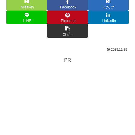
Misskey
Facebook
はてブ
LINE
Pinterest
LinkedIn
コピー
2023.11.25
PR