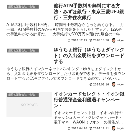
をジャパンネット銀行へ現金とし...
他行ATM手数料を無料にする方
銀行と証券会社・金融商品
法・みずほ銀行・東京三菱UFJ銀
行・三井住友銀行
ATMの利用手数料108円。 時間外手数料ならもっと高くなる。 月
一回、ATM手数料のかかるATMでお金を下ろしたとすると、1296円
の手数料がかる計算だ。 大手銀行で500万円を預けた場合の一年定
期の定期預金利子が0.025％。 1年間の...
o2ya
2014.12.19
2018.10.20
ゆうちょ銀行（ゆうちょダイレク
銀行と証券会社・金融商品
ト）の入出金明細をダウンロード
する
ゆうちょ銀行のインターネットバンキング・ゆうちょダイレクトか
ら、入出金明細をダウンロードしたり印刷ができる。データをダウン
ロードするとCSVファイルでダウンロードできるので、いろいろと
便利に使うことができる。
o2ya
2024.01.16
イオンカードセレクト・イオン銀
銀行と証券会社・金融商品
行普通預金金利優遇キャンペー
ン・
イオンカードセレクトは、イオン銀行の
キャッシュカード・クレジットカード・
電子マネーWAON（ワオン）の機能がつ
いたカード。 この、イオンカードセレ
o2ya
2013.04.28
2014.12.11
クトを持っていると、イオン銀行の普通