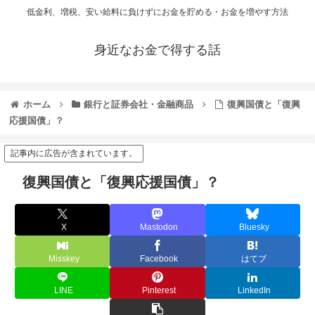
低金利、増税、安い給料に負けずにお金を貯める・お金を増やす方法
身近なお金で得する話
ホーム
銀行と証券会社・金融商品
復興国債と「復興
応援国債」？
記事内に広告が含まれています。
復興国債と「復興応援国債」？
X
Mastodon
Bluesky
Misskey
Facebook
はてブ
LINE
Pinterest
LinkedIn