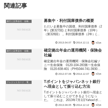
関連記事
募集中・利付国庫債券の概要
銀行と証券会社・金融商品
ただいま募集中の国債、利付国庫債券（2
年）(第327回) と利付国庫債券（10年）
（第328回） 。利付国庫債券（2年）(第
327回) 商品詳細説明募集期間（予定）：
4/2(火) 9:00 ～4/19（金）18:00 買付 利率
o2ya
2013.04.07
2014.12.11
（年）：税...
確定拠出年金の運用機関・保険会
銀行と証券会社・金融商品
社編
確定拠出年金の運用機関・保険会社編ソ
ニー生命保険 0120-104-283第一生命保
険 0120-838-401（PHS044-741-3930）
日本生命保険 0120-21-8656富国生命保
o2ya
2012.07.06
2014.12.07
険 0120-259-150（携帯・PHS04...
Tポイントをジャパンネット銀行
クレジットカード・電子マネー・pay・ポイント
へ現金として振り込む方法
Tポイントをジャパンネット銀行へ現金と
して振り込むことができるようになっ
た。 これは、2013年7月1日Yahoo!ポイ
ントがYahoo!Japan限定Tポイントに変わ
o2ya
2013.08.05
2014.12.12
ったため。 以前から、Yahoo!ポイント