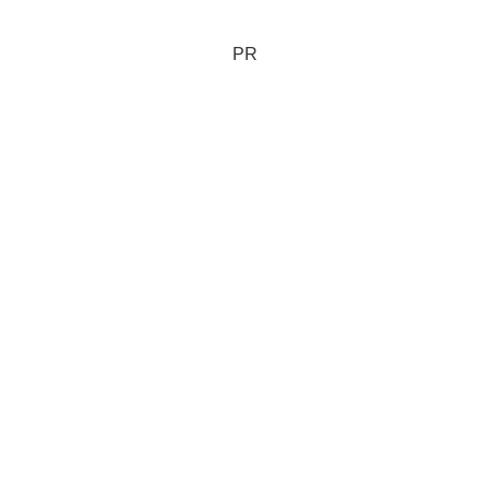
預金金利が優遇される。 通常の普通預
金の金利が6倍になる。...
PR