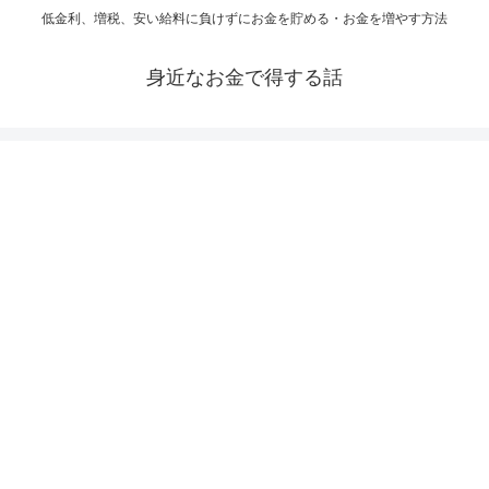
低金利、増税、安い給料に負けずにお金を貯める・お金を増やす方法
身近なお金で得する話