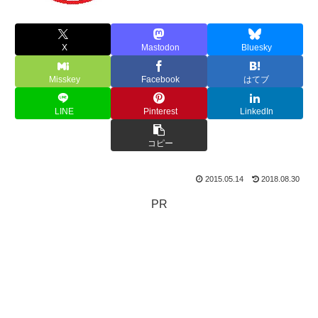
X
Mastodon
Bluesky
Misskey
Facebook
はてブ
LINE
Pinterest
LinkedIn
コピー
2015.05.14
2018.08.30
PR