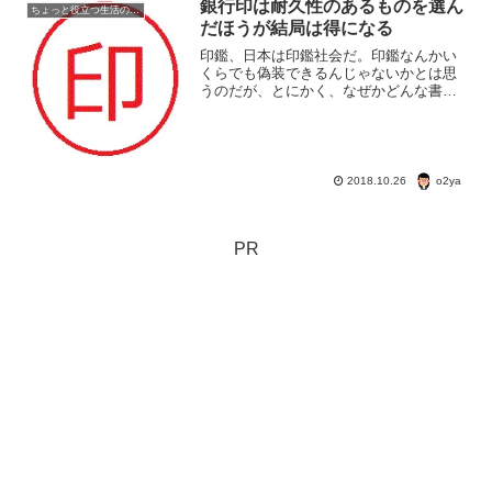
の条件って、さてなんだ？
銀行印は耐久性のあるものを選ん
ちょっと役立つ生活の知恵
だほうが結局は得になる
印鑑、日本は印鑑社会だ。印鑑なんかい
くらでも偽装できるんじゃないかとは思
うのだが、とにかく、なぜかどんな書類
にも印鑑を押す。認め印は何でもよい
が、銀行印や実印は丈夫で手入れしやす
い材質を選びたい。
o2ya
2018.10.26
PR