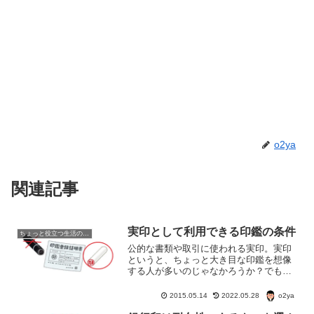
o2ya
関連記事
実印として利用できる印鑑の条件
ちょっと役立つ生活の知恵
公的な書類や取引に使われる実印。実印
というと、ちょっと大き目な印鑑を想像
する人が多いのじゃなかろうか？でも、
実印というのは、必ずしも大きさとか形
とかでは決まらない。実印に見えて、実
o2ya
2015.05.14
2022.05.28
は実印ではないということもある。実印