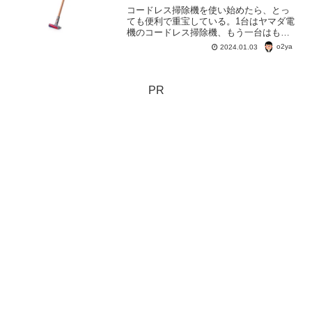
コードレス掃除機を使い始めたら、とっ
ても便利で重宝している。1台はヤマダ電
機のコードレス掃除機、もう一台はもっ
と安いコードレス掃除機。仕事場で使っ
o2ya
2024.01.03
ているのはダイソンのコードレス掃除
機。自宅用にダイソンを選ばなくて本当
に良かったと思っている。
PR