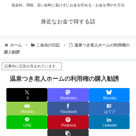
低金利、増税、安い給料に負けずにお金を貯める・お金を増やす方法
身近なお金で得する話
ホーム
こ金虫の日記
温泉つき老人ホームの利用権の
購入勧誘
記事内に広告が含まれています。
温泉つき老人ホームの利用権の購入勧誘
X
Mastodon
Bluesky
Misskey
Facebook
はてブ
LINE
Pinterest
LinkedIn