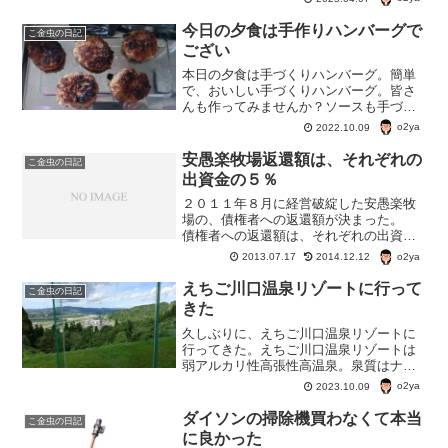
欺メールの見分け方 金融機関からの詐
欺メール、最近はとても巧妙。 文面も
今日の夕食は手作りハンバーグで
こ金虫の日記
以前は、「外国から来...
ござい
本日の夕食は手づくりハンバーグ。簡単
で、おいしい手づくりハンバーグ。皆さ
んも作ってみませんか？ソースも手づく
りする。市販のハンバーグより、断然お
o2ya
2022.10.09
いしいよ。
安愚楽牧場返還額は、それぞれの
こ金虫の日記
出資金の５％
２０１１年８月に経営破綻した安愚楽牧
場の、債権者への返還額が決まった。
債権者への返還額は、それぞれの出資金
の５％。返還は年内にも実施される予
o2ya
2013.07.17
2014.12.12
定。 負債額４２６５億円に対し、回収
された額は２４３億円（約６％）。 債
えちご川口温泉リゾートに行って
こ金虫の日記
権者らは同日、「あぐら被害...
きた
久しぶりに、えちご川口温泉リゾートに
行ってきた。えちご川口温泉リゾートは
弱アルカリ性高張性高温泉。泉質はナト
リウムを主とした塩化物強塩。要は海水
o2ya
2023.10.09
の成分に似た塩分を含む温泉で、よく温
まる。特徴的なのは、「高張性高温泉」
ダイソンの掃除機買わなくて本当
こ金虫の日記
という部分。珍しいらしい。
に良かった