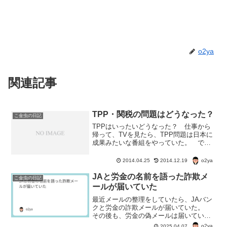
o2ya
関連記事
TPP・関税の問題はどうなった？
こ金虫の日記
TPPはいったいどうなった？ 仕事から
帰って、TVを見たら、TPP問題は日本に
成果みたいな番組をやっていた。 で、
どのくらいTPPの成果が出たのかな？と
思ってインターネットのニュースなんか
o2ya
2014.04.25
2014.12.19
を見てみたら、どうもはっきりしない。
オバマ大統領が明...
JAと労金の名前を語った詐欺メ
こ金虫の日記
ールが届いていた
最近メールの整理をしていたら、JAバン
クと労金の詐欺メールが届いていた。
その後も、労金の偽メールは届いていな
いがJAバンクは届く。金融機関からの詐
o2ya
2025.04.07