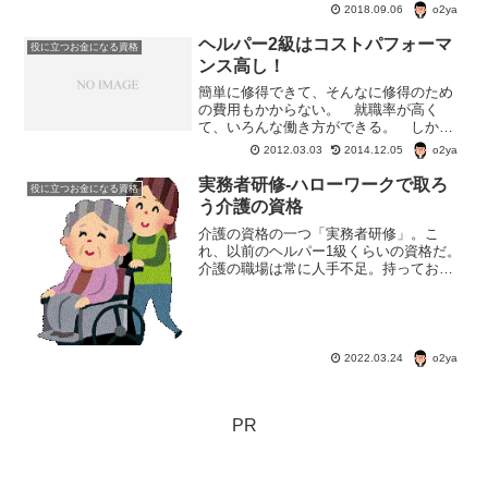
客が付かないとくって...
o2ya
2018.09.06
ヘルパー2級はコストパフォーマ
役に立つお金になる資格
ンス高し！
簡単に修得できて、そんなに修得のため
の費用もかからない。 就職率が高く
て、いろんな働き方ができる。 しかも
学歴も問わない。 と言うのがヘルパー2
o2ya
2012.03.03
2014.12.05
級。 巷では、給料が安い・仕事がきつ
いと言うのであまり人気は無い。 が、
実務者研修-ハローワークで取ろ
役に立つお金になる資格
この資格、月1回のアルバ...
う介護の資格
介護の資格の一つ「実務者研修」。こ
れ、以前のヘルパー1級くらいの資格だ。
介護の職場は常に人手不足。持っておい
て損はない。ハローワークの職業訓練な
ら、教科書代だけで取ることもできる。
o2ya
2022.03.24
PR