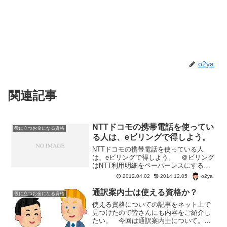
o2ya
関連記事
NTTドコモの携帯電話を使ってい
役に立つお金になる資格
る人は、eビリングで得しよう。
NTTドコモの携帯電話を使っている人
は、eビリングで得しよう。 ＠ビリング
はNTT利用明細をペーパーレスにするこ
とによって、NTTの電話回線の基本使用
o2ya
2012.04.02
2014.12.05
量が割り引きになるサービス。 一方のe
ビリングは、NTTドコモの利用明細をペ
通訳案内士は使える資格か？
役に立つお金になる資格
ーパーレスにす...
使える資格についての記事をネット上で
見つけたので皆さんにも内容をご紹介し
たい。 今回は通訳案内士について。通