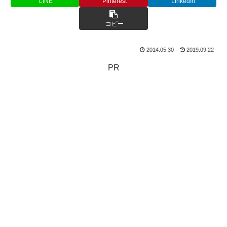
LINE
Pinterest
LinkedIn
コピー
2014.05.30
2019.09.22
PR