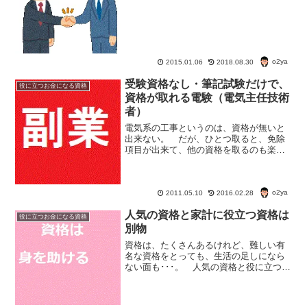
訳案内士仕事内容通訳案内士は、日本を
訪れる外国人観光客に対して、日本の観
光地や文化を案内したり、旅行中のサポ
ートをする仕事。 この資...
o2ya
2015.01.06
2018.08.30
受験資格なし・筆記試験だけで、
役に立つお金になる資格
資格が取れる電験（電気主任技術
者）
電気系の工事というのは、資格が無いと
出来ない。 だが、ひとつ取ると、免除
項目が出来て、他の資格を取るのも楽。
筆記試験のみで資格が取れる 筆記試験
だけで、資格が取れるのが電験（電気主
任技術者）。 1種から3種まである国家
o2ya
資格だが、試験の受験資...
2011.05.10
2016.02.28
人気の資格と家計に役立つ資格は
役に立つお金になる資格
別物
資格は、たくさんあるけれど、難しい有
名な資格をとっても、生活の足しになら
ない面も･･･。 人気の資格と役に立つ資
格は別物だ。 弁護士や、司法書士なん
かは事務所を作るか、入社しないと、あ
まり意味が無い。 独立開業しても、顧