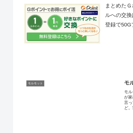
まとめたＧ
ルへの交換
登録で50
モ
モルモット
モル
が家
言っ
ど。