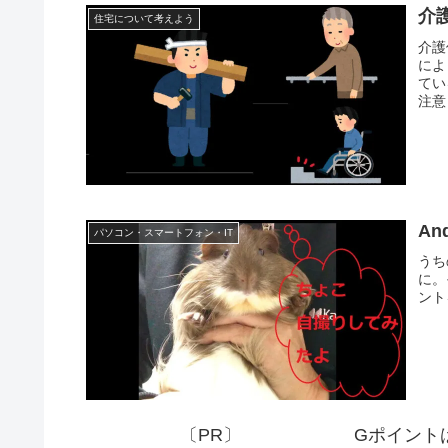
介
住宅について考えよう
介護
によ
てい
注意
A
パソコン・スマートフォン・IT
うち
に。
ント
〔PR〕
Gポイント