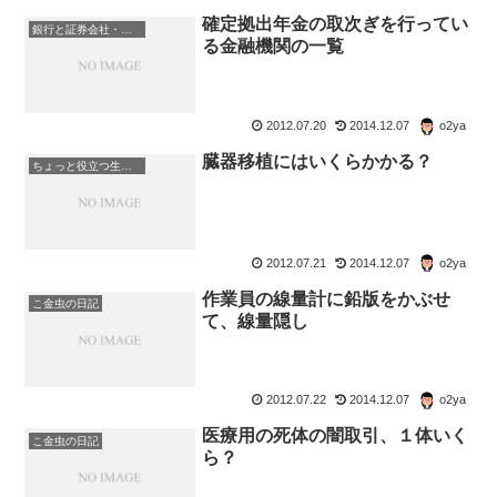
確定拠出年金の取次ぎを行ってい
銀行と証券会社・金融商品
る金融機関の一覧
2012.07.20
2014.12.07
o2ya
臓器移植にはいくらかかる？
ちょっと役立つ生活の知恵
2012.07.21
2014.12.07
o2ya
作業員の線量計に鉛版をかぶせ
こ金虫の日記
て、線量隠し
2012.07.22
2014.12.07
o2ya
医療用の死体の闇取引、１体いく
こ金虫の日記
ら？