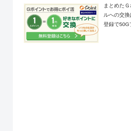
まとめたＧ
ルへの交換
登録で50