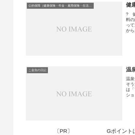
健
公的保障（健康保険・年金・雇用保険・生活保護・災害時の補償）
? 
料の
って
から
温
こ金虫の日記
温泉
そう
は「
ショ
〔PR〕
Gポイント