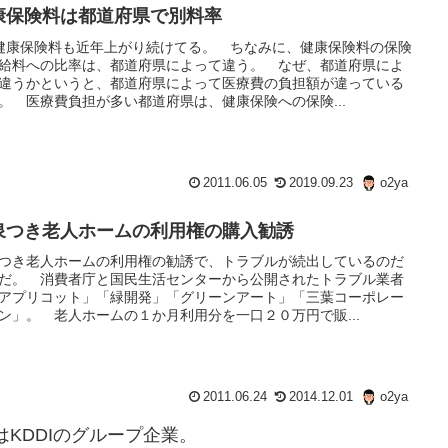
康保険料は都道府県で別料率
健康保険料も近年上がり続けてる。 ちなみに、健康保険料の保険
給料への比率は、都道府県によって違う。 なぜ、都道府県によ
違うかというと、都道府県によって医療費の負担額が違っている
。 医療費負担が多い都道府県は、健康保険への保険...
2011.06.05
2019.09.23
o2ya
泉つき老人ホームの利用権の購入勧誘
つき老人ホームの利用権の勧誘で、トラブルが続出しているのだ
だ。 消費者庁と国民生活センターから公開されたトラブル業者
アプリコット」「緑開発」「グリーンアート」「三葉コーポレー
ン」。 老人ホームの１か月利用分を一口２０万円で販...
2011.06.24
2014.12.01
o2ya
はKDDIのグループ企業。