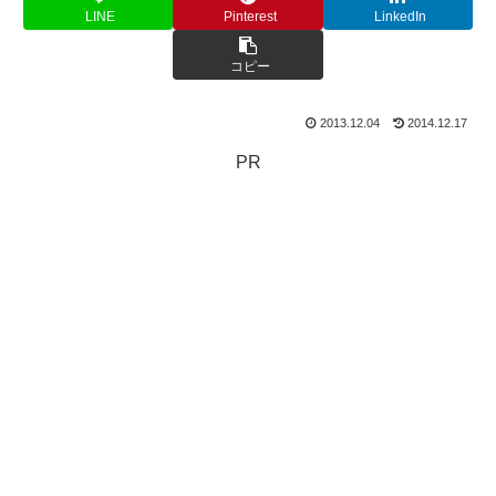
LINE
Pinterest
LinkedIn
コピー
2013.12.04
2014.12.17
PR