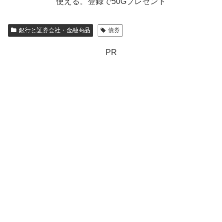
使える。登録で50Gプレゼント
銀行と証券会社・金融商品
債券
PR