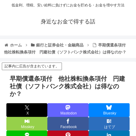
低金利、増税、安い給料に負けずにお金を貯める・お金を増やす方法
身近なお金で得する話
ホーム
銀行と証券会社・金融商品
早期償還条項付
他社株転換条項付 円建社債（ソフトバンク株式会社）は得なのか？
記事内に広告が含まれています。
早期償還条項付 他社株転換条項付 円建
社債（ソフトバンク株式会社）は得なの
か？
X
Mastodon
Bluesky
Misskey
Facebook
はてブ