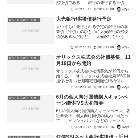
劣後債である。 銀行の発行する社債
は、劣後債が多いらしい。株式会社みず
o2ya
2012.10.17
2014.12.08
ほ銀行第21回期限前償還条項付無担保社
債株式会社みずほ銀行第21回期限前償還
大光銀行/劣後債発行予定
銀行と証券会社・金融商品
条項付無担保社債（劣後...
近いうちに発行される予定の銀行系の事
業債（社債）のひとつに大光銀行の劣後
債があるんだけど。 大光銀行というの
は、新潟の地方銀行だ。 ちなみに、管
理人の給与振込口座も大光銀行だったり
o2ya
2012.10.25
2014.12.08
して。正式名称は『株式会社大光銀行 第
２回 期限前償還条項付...
オリックス株式会の社債募集、11
銀行と証券会社・金融商品
月19日から開始
オリックス株式会の社債募集が19日から
始まる。 オリックス株式会社第166回無
担保社債（社債間限定同順位特約付）の
概要格付 A（R&I）利率（年/税引前）
o2ya
2012.11.18
2014.12.09
0.725%お申し込み単位 額面100万円以
上、100万円単位当社募集期間 11/1...
6月の個人向け国債購入キャンペ
銀行と証券会社・金融商品
ーン/野村VS大和證券
6月の個人向け国債購入キャンペーン、各
証券会社、個人向け国債の購入に当たっ
て、キャッシュバックなどのキャンペー
ンを行っている。 さて、2大証券であ
o2ya
2013.06.17
2014.12.16
る、野村證券・大和證券の個人向け国債
購入キャンペーンの内容について調べて
住信SBIネット銀行劣後債・近日
銀行と証券会社・金融商品