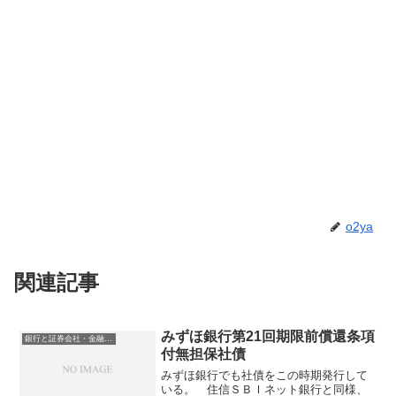
o2ya
関連記事
みずほ銀行第21回期限前償還条項
銀行と証券会社・金融商品
付無担保社債
みずほ銀行でも社債をこの時期発行して
いる。 住信ＳＢＩネット銀行と同様、