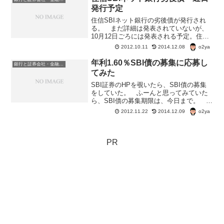
みた。 また、いずれも...
発行予定
住信SBIネット銀行の劣後債が発行され
る。 まだ詳細は発表されていないが、
10月12日ごろには発表される予定。住信
SBIネット銀行劣後債住信SBIネット銀行
o2ya
2012.10.11
2014.12.08
株式会社第1回期限前償還条項付無担保社
債（劣後特約付）お申し込み単位（予
年利1.60％SBI債の募集に応募し
銀行と証券会社・金融商品
定） 額面1...
てみた
SBI証券のHPを覗いたら、SBI債の募集
をしていた。 ふーんと思ってみていた
ら、SBI債の募集期限は、今日まで。 し
かも申し込みは、2012/11/20（火）12：
o2ya
2012.11.22
2014.12.09
00～2012/11/21（水）17：00まで。
SBI債、格付けはBBB...
PR