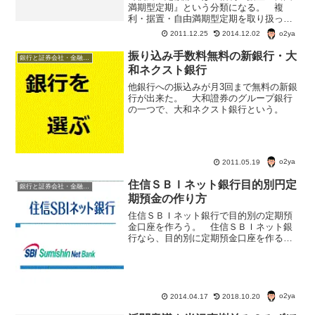
満期型定期』という分類になる。 複
利・据置・自由満期型定期を取り扱って
いる銀行も今はたくさんある。 ただ
o2ya
2011.12.25
2014.12.02
し、最高の預け入れ期間は5年までがほと
んど。 据え置き期間は定額貯金と同
振り込み手数料無料の新銀行・大
銀行と証券会社・金融商品
様、大体半年以上というものが...
和ネクスト銀行
他銀行への振込みが月3回まで無料の新銀
行が出来た。 大和證券のグループ銀行
の一つで、大和ネクスト銀行という。
o2ya
2011.05.19
住信ＳＢＩネット銀行目的別円定
銀行と証券会社・金融商品
期預金の作り方
住信ＳＢＩネット銀行で目的別の定期預
金口座を作ろう。 住信ＳＢＩネット銀
行なら、目的別に定期預金口座を作るこ
とができる。 今回は、住信ＳＢＩネッ
ト銀行目的別円定期預金の作り方につい
て。住信ＳＢＩネット銀行目的別円定期
預金の作り方1、住信SB...
o2ya
2014.04.17
2018.10.20