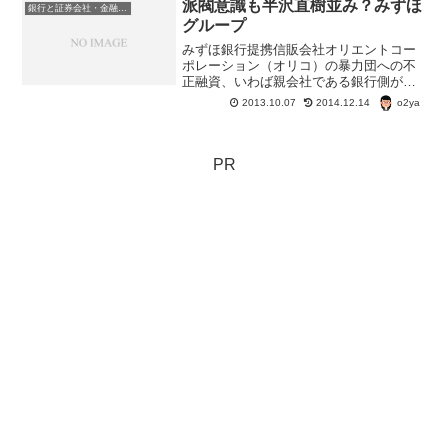
派閥意識も半沢直樹並み？みずほ
銀行と証券会社・金融商品
グループ
みずほ銀行提携信販会社オリエントコー
ポレーション（オリコ）の暴力団への不
正融資、いわば親会社である銀行側が暴
力団への融資とわかっていながら、放
o2ya
2013.10.07
2014.12.14
置。 金融庁検査で指摘されるまで、ば
っくれていた。問題を当時の副頭取も知
っていた で、この不正融資...
PR