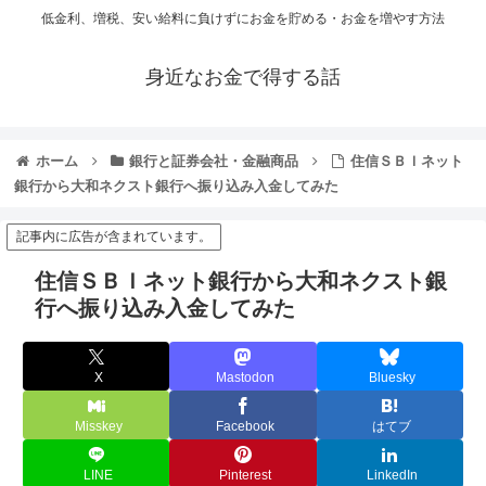
低金利、増税、安い給料に負けずにお金を貯める・お金を増やす方法
身近なお金で得する話
ホーム
銀行と証券会社・金融商品
住信ＳＢＩネット
銀行から大和ネクスト銀行へ振り込み入金してみた
記事内に広告が含まれています。
住信ＳＢＩネット銀行から大和ネクスト銀
行へ振り込み入金してみた
X
Mastodon
Bluesky
Misskey
Facebook
はてブ
LINE
Pinterest
LinkedIn