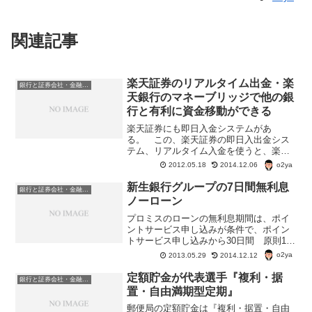
関連記事
楽天証券のリアルタイム出金・楽
銀行と証券会社・金融商品
天銀行のマネーブリッジで他の銀
行と有利に資金移動ができる
楽天証券にも即日入金システムがあ
る。 この、楽天証券の即日入出金シス
テム、リアルタイム入金を使うと、楽天
銀行が便利に使うことができる。 楽天
o2ya
2012.05.18
2014.12.06
証券のリアルタイム入金もSBI証券の即日
入金システムと同様、手数料無料で特定
新生銀行グループの7日間無利息
銀行と証券会社・金融商品
の銀行から資金移動ができ...
ノーローン
プロミスのローンの無利息期間は、ポイ
ントサービス申し込みが条件で、ポイン
トサービス申し込みから30日間 原則1回
限りだ。 新生銀行グループのノーロー
o2ya
2013.05.29
2014.12.12
ンは、無利息期間が1週間と短いが、完済
後翌月借り入れがまた、1週間無利息にな
定額貯金が代表選手『複利・据
銀行と証券会社・金融商品
る。 月1回は、...
置・自由満期型定期』
郵便局の定額貯金は『複利・据置・自由