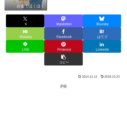
お金でほくほく
X
Mastodon
Bluesky
Misskey
Facebook
はてブ
LINE
Pinterest
LinkedIn
コピー
2014.12.12
2018.10.23
PR