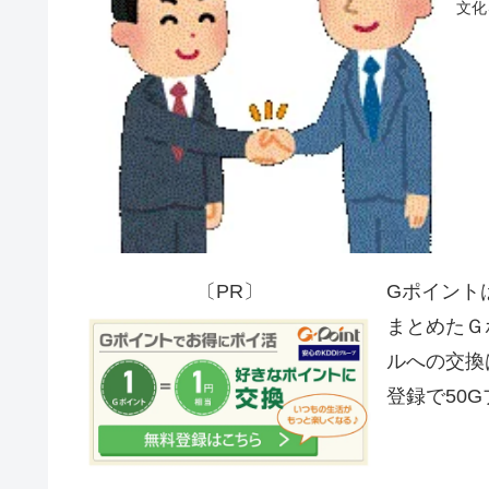
文化
〔PR〕
Gポイント
まとめたＧ
ルへの交換
登録で50