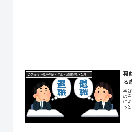
再
公的保障（健康保険・年金・雇用保険・生活保護・災害時の補償）
る
再就
の雇
によ
っと