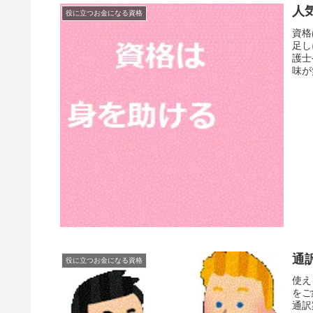
人
役に立つお金になる資格
資格
足し
護士
味が
通
役に立つお金になる資格
使え
をご
通訳