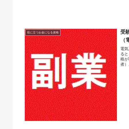
受
役に立つお金になる資格
（
電気
ると
格が
者）