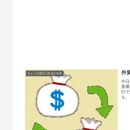
外
ちょっと役立つ生活の知恵
今日
普通
行で
も。