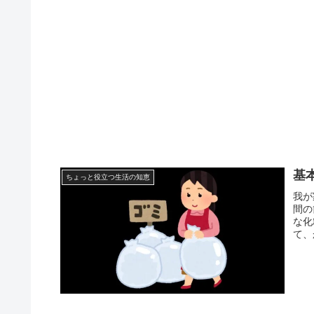
基
ちょっと役立つ生活の知恵
我が
間の
な化
て、