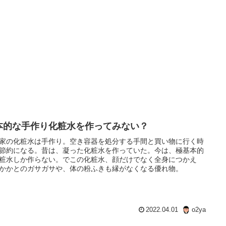
本的な手作り化粧水を作ってみない？
家の化粧水は手作り。空き容器を処分する手間と買い物に行く時
節約になる。昔は、凝った化粧水を作っていた。今は、極基本的
粧水しか作らない。でこの化粧水、顔だけでなく全身につかえ
かかとのガサガサや、体の粉ふきも縁がなくなる優れ物。
2022.04.01
o2ya