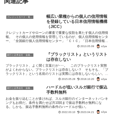
関連記事
幅広い業種からの個人の信用情報
クレジットカード・電子マネー・pay・ポイント
を登録している日本信用情報機構
（JICC）
クレジットカードやローンの審査で重要な役割を果たす個人の信用情
報。 その個人の使用情報を管理しているのが、個人信用情報センタ
ー、「全国銀行個人信用情報センター」「ＣＩＣ」「日本信用情報機
構」の３機関。 それぞれの役割を見てみよう。 ・全国銀...
o2ya
2013.05.09
『ブラックリスト』というリスト
銀行と証券会社・金融商品
は存在しない
ブラックリスト、よく聞く言葉だが･･･。 このブラックリスト実態
がよくわからない。ブラックリストは存在しない？ そもそも、「ブ
ラックリスト」という名前のリストは実際には存在しないらしい。
あるのは、信用情報機関の事故情報(異動情報や延滞情報...
o2ya
2015.05.28
2018.10.20
ハードルが低いスルガ銀行で振込
銀行と証券会社・金融商品
手数料無料
お金を振り込むことが多ければ、スルガ銀行のインターネットバンキ
ングもお得だ。条件を満たせば月10回まで振込手数料が無料にな
る。しかも、振込手数料無料の条件のハードルが低い。
o2ya
2022.03.10
2023.04.21