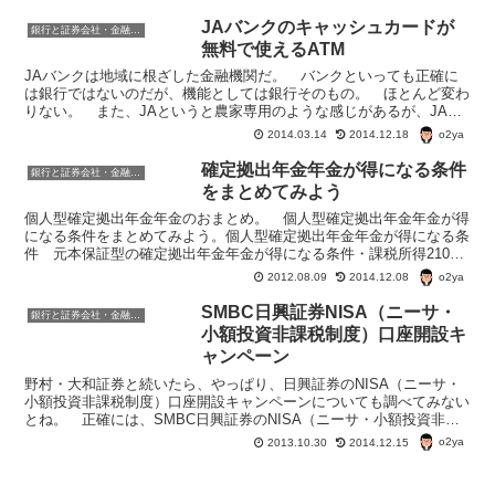
JAバンクのキャッシュカードが
銀行と証券会社・金融商品
無料で使えるATM
JAバンクは地域に根ざした金融機関だ。 バンクといっても正確に
は銀行ではないのだが、機能としては銀行そのもの。 ほとんど変わ
りない。 また、JAというと農家専用のような感じがあるが、JAバ
ンクの預金は農業従事者でなくても利用することができる...
o2ya
2014.03.14
2014.12.18
確定拠出年金年金が得になる条件
銀行と証券会社・金融商品
をまとめてみよう
個人型確定拠出年金年金のおまとめ。 個人型確定拠出年金年金が得
になる条件をまとめてみよう。個人型確定拠出年金年金が得になる条
件 元本保証型の確定拠出年金年金が得になる条件・課税所得210万
円以上であれば、金利0.025％でも、将来、特別法人...
o2ya
2012.08.09
2014.12.08
SMBC日興証券NISA（ニーサ・
銀行と証券会社・金融商品
小額投資非課税制度）口座開設キ
ャンペーン
野村・大和証券と続いたら、やっぱり、日興証券のNISA（ニーサ・
小額投資非課税制度）口座開設キャンペーンについても調べてみない
とね。 正確には、SMBC日興証券のNISA（ニーサ・小額投資非課
税制度）口座開設キャンペーンということになる。S...
o2ya
2013.10.30
2014.12.15