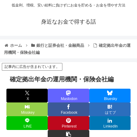
低金利、増税、安い給料に負けずにお金を貯める・お金を増やす方法
身近なお金で得する話
ホーム
銀行と証券会社・金融商品
確定拠出年金の運
用機関・保険会社編
記事内に広告が含まれています。
確定拠出年金の運用機関・保険会社編
X
Mastodon
Bluesky
Misskey
Facebook
はてブ
LINE
Pinterest
LinkedIn