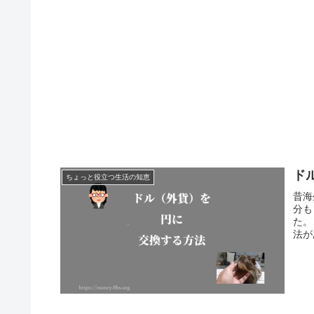
ド
ちょっと役立つ生活の知恵
昔海
分も
た。
法が