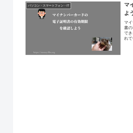
マ
パソコン・スマートフォン・IT
よ
マイ
書の
でき
れて