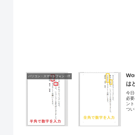
W
パソコン・スマートフォン・IT
は
今日
必要
ント
つい